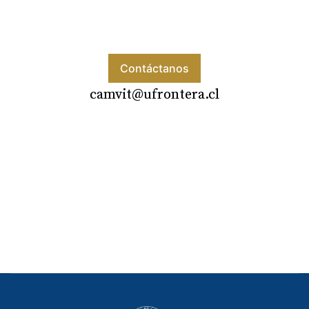
Contáctanos
camvit@ufrontera.cl