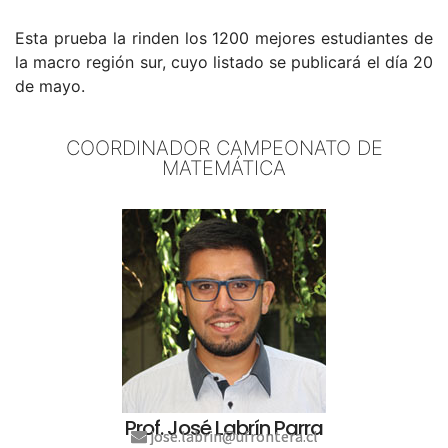
Esta prueba la rinden los 1200 mejores estudiantes de
la macro región sur, cuyo listado se publicará el día 20
de mayo.
COORDINADOR CAMPEONATO DE
MATEMÁTICA
Prof. José Labrín Parra
jose.labrin@ufrontera.cl