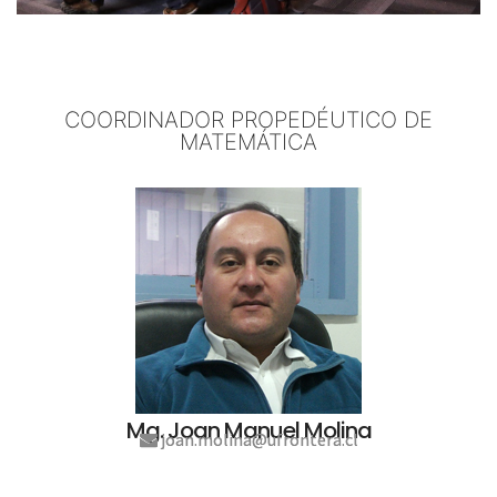
COORDINADOR PROPEDÉUTICO DE
MATEMÁTICA
Mg. Joan Manuel Molina
joan.molina@ufrontera.cl